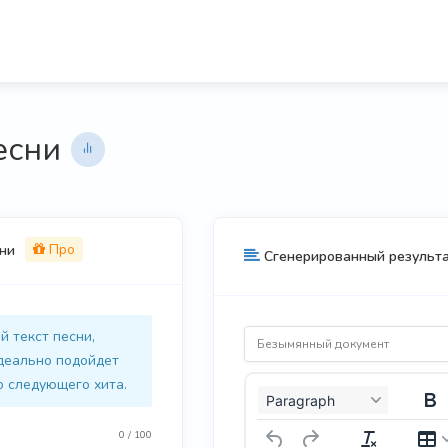
есни
Про
ни
Сгенерированный результ
й текст песни,
деально подойдет
о следующего хита.
Paragraph
0 / 100