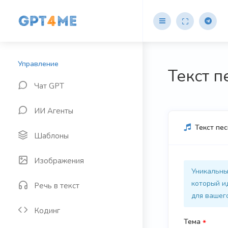
Текст п
Чат GPT
ИИ Агенты
Текст пес
Шаблоны
Изображения
Уникальны
который и
Речь в текст
для вашег
Кодинг
Тема
*