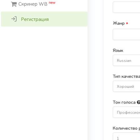
new
Скринер WB
Регистрация
Жанр
*
Язык
Russian
Тип качеств
Хороший
Тон голоса
Профессио
Количество 
1