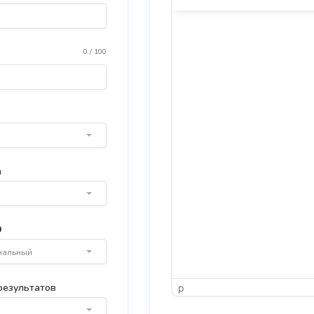
0 / 100
а
нальный
результатов
p