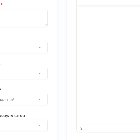
*
а
нальный
результатов
p