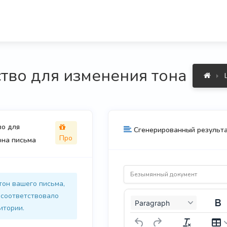
тво для изменения тона пис
во для
Сгенерированный результ
Про
она письма
тон вашего письма,
 соответствовало
Paragraph
итории.