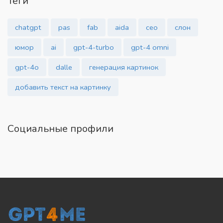
Теги
chatgpt
pas
fab
aida
сео
слон
юмор
ai
gpt-4-turbo
gpt-4 omni
gpt-4o
dalle
генерация картинок
добавить текст на картинку
Социальные профили