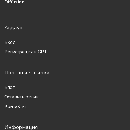
GPT4ME - Сервис генерации текста и изображений
алгоритмами искусственного интеллекта через
официальные API ChatGPT от OpenAI и Stable
Diffusion.
Аккаунт
Вход
Регистрация в GPT
Полезные ссылки
Блог
Оставить отзыв