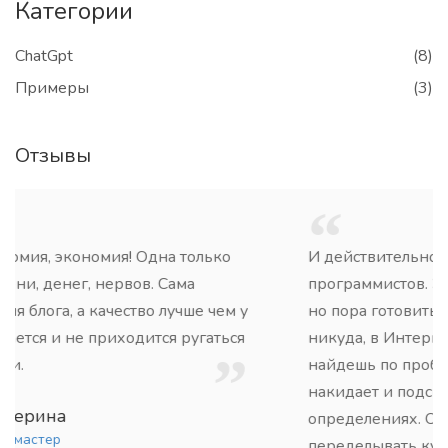
Категории
ChatGpt
(8)
Примеры
(3)
Отзывы
И действительно похоже скоро ИИ заменит
программистов. Это наверное будет на скоро,
но пора готовиться. Я уже без этого сайта
никуда, в Интернете бывает ничего не
найдешь по проблеме, а ИИ тебе и код
накидает и подскажет в терминах и
определениях. Очень крутая штука - может
переделывать куски кода с одного языка