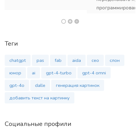
программирования на другой.
Ваня
Программист
Теги
chatgpt
pas
fab
aida
сео
слон
юмор
ai
gpt-4-turbo
gpt-4 omni
gpt-4o
dalle
генерация картинок
добавить текст на картинку