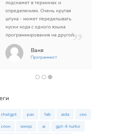
подскажет в терминах и
Ан
определениях. Очень крутая
Коп
штука - может переделывать
куски кода с одного языка
программирования на другой.
Ваня
Программист
еги
chatgpt
pas
fab
aida
сео
слон
юмор
ai
gpt-4-turbo