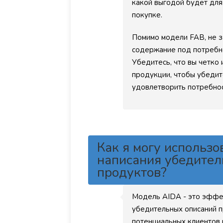
какой выгодой будет для 
покупке.
Помимо модели FAB, не з
содержание под потребно
Убедитесь, что вы четко
продукции, чтобы убедит
удовлетворить потребнос
Как я могу использо
написания убедител
продуктов?
Модель AIDA - это эффе
убедительных описаний п
потенциальных клиентов 