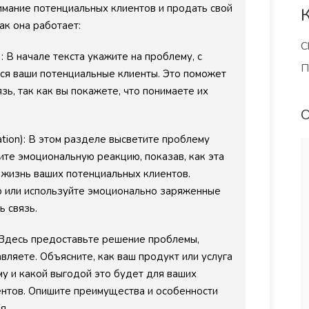
нимание потенциальных клиентов и продать свой
ак она работает:
C
 В начале текста укажите на проблему, с
П
ся ваши потенциальные клиенты. Это поможет
зь, так как вы покажете, что понимаете их
tion): В этом разделе высветите проблему
ите эмоциональную реакцию, показав, как эта
 жизнь ваших потенциальных клиентов.
ством при
Экономия, экономия, экономия!
ю или используйте эмоционально заряженные
кусственный
Одна только экономия времени,
ь связь.
 высокий
денег, нервов. Сама теперь
: Здесь предоставьте решение проблемы,
ость в
статьи для блога, а качество лучше
вляете. Объясните, как ваш продукт или услуга
нологии.
чем у заказных получается и не
у и какой выгодой это будет для ваших
 ценит
приходится ругаться с
нтов. Опишите преимущества и особенности
.
копирайтерами.
я.