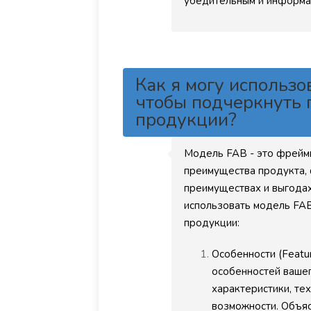
убедительным и информат
Как я могу использо
чтобы подчеркнуть 
продукции?
Модель FAB - это фрейм
преимущества продукта, 
преимуществах и выгодах
использовать модель FA
продукции:
Особенности (Featu
особенностей вашег
характеристики, т
возможности. Объяс