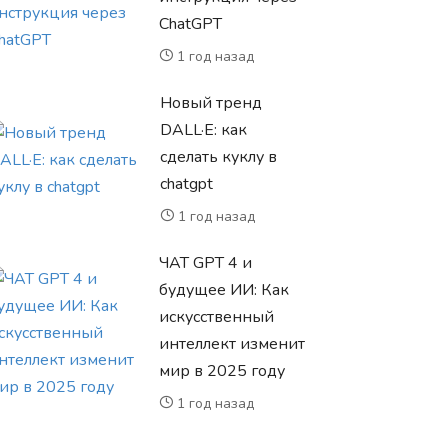
ChatGPT
1 год назад
Новый тренд
DALL·E: как
сделать куклу в
chatgpt
1 год назад
ЧАТ GPT 4 и
будущее ИИ: Как
искусственный
интеллект изменит
мир в 2025 году
1 год назад