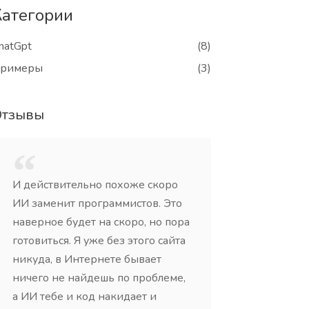
Категории
hatGpt
(8)
римеры
(3)
Отзывы
И действительно похоже скоро
Очень впечатл
ИИ заменит программистов. Это
написании ста
наверное будет на скоро, но пора
интеллект пок
готовиться. Я уже без этого сайта
уровень знани
никуда, в Интернете бывает
использовани
ничего не найдешь по проблеме,
Рекомендую вс
а ИИ тебе и код накидает и
качественный 