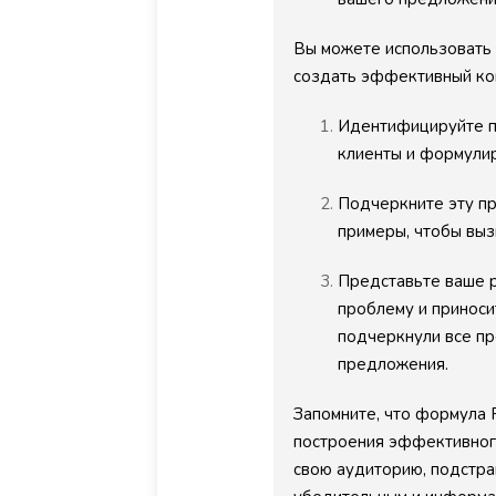
ажет в терминах и
Антон
елениях. Очень крутая
Вы можете использовать 
Копирайтер
 - может переделывать
создать эффективный ко
 кода с одного языка
Идентифицируйте пр
аммирования на другой.
клиенты и формулир
Ваня
Подчеркните эту пр
Программист
примеры, чтобы выз
Представьте ваше р
проблему и приноси
подчеркнули все пр
предложения.
Запомните, что формула P
построения эффективного
свою аудиторию, подстра