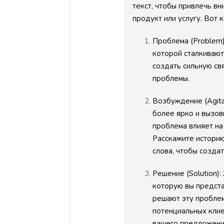
текст, чтобы привлечь в
продукт или услугу. Вот к
Проблема (Problem):
которой сталкивают
создать сильную свя
проблемы.
Возбуждение (Agita
более ярко и вызов
проблема влияет на
ствительно похоже скоро
Очень впечатлен каче
Расскажите истори
менит программистов. Это
написании статей. Ис
слова, чтобы создат
ное будет на скоро, но пора
интеллект показывает
Решение (Solution)
иться. Я уже без этого сайта
уровень знаний и точн
которую вы предста
а, в Интернете бывает
использовании терми
решают эту проблем
о не найдешь по проблеме,
Рекомендую всем, кто
потенциальных клие
тебе и код накидает и
качественный контент
вашего предложени